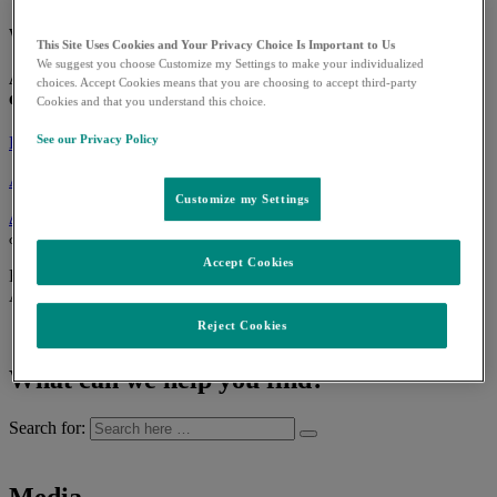
We invent for life
This Site Uses Cookies and Your Privacy Choice Is Important to Us
We suggest you choose Customize my Settings to make your individualized
Ακολουθούμε την επιστήμη για να αντιμετωπίσουμε μερικές
choices. Accept Cookies means that you are choosing to accept third-party
από τις μεγαλύτερες απειλές για την υγεία ανά το παγκόσμιο.
Cookies and that you understand this choice.
See our Privacy Policy
Επικοινωνήστε μαζί μας
Αλλαγή γλώσσας | Change Language
Customize my Settings
Διεθνής παρουσία
Δείτε τα σημεία που θα μας βρείτε παγκοσμίως και τα
στοιχεία επικοινωνίας ανά χώρα
Accept Cookies
Back
Αλλαγή γλώσσας | Change Language
Reject Cookies
English (Cyprus)
What can we help you find?
Search for: