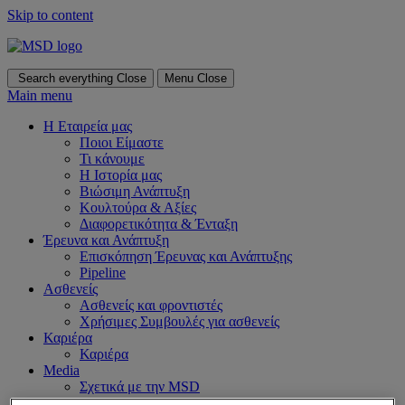
Skip to content
Search everything
Close
Menu
Close
Main menu
Η Εταιρεία μας
Ποιοι Είμαστε
Τι κάνουμε
Η Ιστορία μας
Βιώσιμη Ανάπτυξη
Κουλτούρα & Αξίες
Διαφορετικότητα & Ένταξη
Έρευνα και Ανάπτυξη
Επισκόπηση Έρευνας και Ανάπτυξης
Pipeline
Ασθενείς
Ασθενείς και φροντιστές
Χρήσιμες Συμβουλές για ασθενείς
Καριέρα
Καριέρα
Media
Σχετικά με την MSD